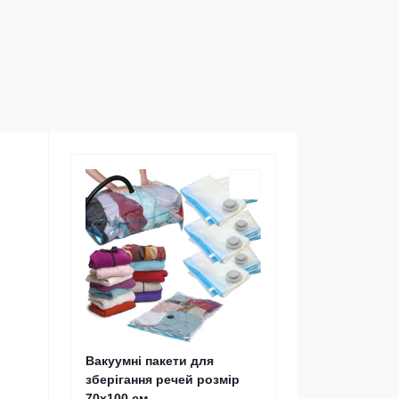
Вакуумні пакети для
зберігання речей розмір
70х100 см