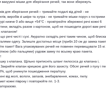
 вакуумні мішки для зберігання речей, так вони збережуть
в для зберігання речей:– тримайте подалі від дітей - не
ів, виробів зі шкіри та хутра - не тримайте мішки поруч з гострими
рі нижче 0 або вище +54°C - провітрюйте збережені речі кожні 6
ртини, вкладіть разом з картоном, щоб не пошкодити дорогі вам речі
з клапаном!
 що речі чисті і сухі. Акуратно складіть речі таким чином, щоб блиск
еталями одягу. Залиште достатньо місця (прибл.10 см до замка паке
йте пакет! Вага упаковуваних речей не повинен перевищувати 15 кг.
іпкою (або пальцями) уздовж замку по всьому краю пакета.
!
ришку з клапана. Щільно притисніть шланг пилососа до клапана і,
 Закрийте клапан кришкою для його захисту. Обсяг речей з пуху і п
0%, щоб уникнути пошкодження пера/пуху.
щені від молі, вологи, запахів, знебарвлення, комах, пилу.
ет кожні півроку і повторюйте пп. 1-3.
гаторазово.