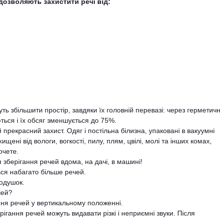
 дозволяють захистити речі від:
ь збільшити простір, завдяки їх головній перевазі: через герметичн
ються і їх обсяг зменшується до 75%.
прекрасний захист. Одяг і постільна білизна, упаковані в вакуумні
щені від вологи, вогкості, пилу, плям, цвілі, молі та інших комах,
очете.
 зберігання речей вдома, на дачі, в машині!
ься набагато більше речей.
подушок.
чей?
ання речей у вертикальному положенні.
ігання речей можуть видавати різкі і неприємні звуки. Після