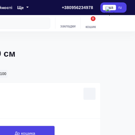
йності
Ще
+380956234978
ua
ru
0
закладки
кошик
0 см
*100
До кошика