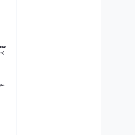
.
авки
та)
ера