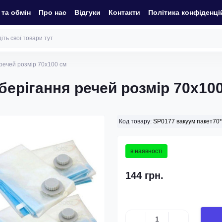
та обмін
Про нас
Відгуки
Контакти
Політика конфіденці
 речей розмір 70х100 см
берігання речей розмір 70х10
Код товару:
SP0177 вакуум пакет70
в наявності
144 грн.