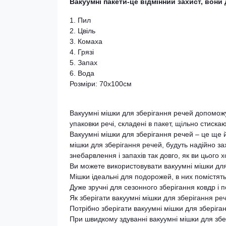
Вакуумні пакети-це відмінний захист, вони
1. Пил
2. Цвіль
3. Комаха
4. Грязі
5. Запах
6. Вода
Розміри: 70х100см
Вакуумні мішки для зберігання речей допоможут
упаковки речі, складені в пакет, щільно стиска
Вакуумні мішки для зберігання речей – це ще й 
мішки для зберігання речей, будуть надійно захи
знебарвлення і запахів так довго, як ви цього х
Ви можете використовувати вакуумні мішки для
Мішки ідеальні для подорожей, в них помістят
Дуже зручні для сезонного зберігання ковдр і 
Як зберігати вакуумні мішки для зберігання ре
Потрібно зберігати вакуумні мішки для зберіг
При швидкому здуванні вакуумні мішки для збер