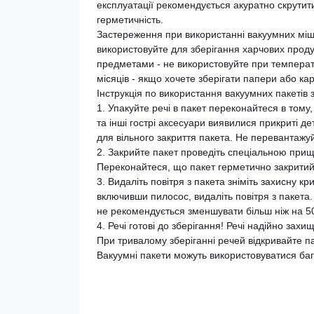
експлуатації рекомендується акуратно скрутити
герметичність.
Застереження при використанні вакуумних мішкі
використовуйте для зберігання харчових продукт
предметами - не використовуйте при температу
місяців - якщо хочете зберігати папери або ка
Інструкція по використання вакуумних пакетів 
1. Упакуйте речі в пакет переконайтеся в тому,
та інші гострі аксесуари виявилися прикриті д
для вільного закриття пакета. Не перевантажу
2. Закрийте пакет проведіть спеціальною прищ
Переконайтеся, що пакет герметично закритий
3. Видаліть повітря з пакета зніміть захисну к
включивши пилосос, видаліть повітря з пакета.
не рекомендується зменшувати більш ніж на 5
4. Речі готові до зберігання! Речі надійно захи
При тривалому зберіганні речей відкривайте пак
Вакуумні пакети можуть використовуватися ба