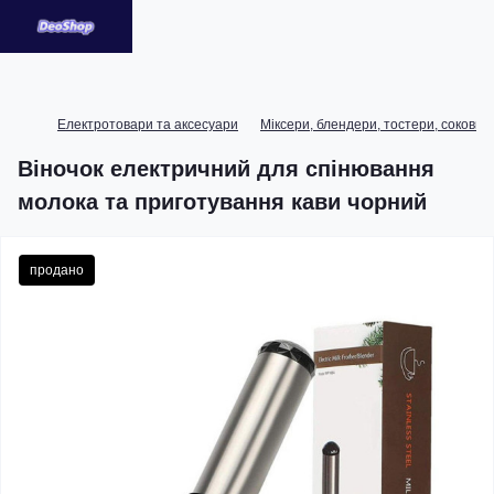
Електротовари та аксесуари
Міксери, блендери, тостери, соковит
Віночок електричний для спінювання
молока та приготування кави чорний
продано