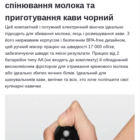
спінювання молока та
приготування кави чорний
Цей компактний і потужний електричний віночок ідеально
підходить для збивання молока, яєць і розмішування кави. З
його неіржавким корпусом і безпечним BPA-free дизайном,
цей ручний міксер працює на швидкості 17 000 об/хв,
забезпечуючи швидкі та якісні результати. Працює від 2
батарейок типу AA (не входять до комплекту) й обладнаний
високоякісним фротором для отримання кремового молока
або ідеально збитих яєчних білків. Ідеальний для
шанувальників кави, випічки та всіх, хто хоче поліпшити свої
кулінарні навички.