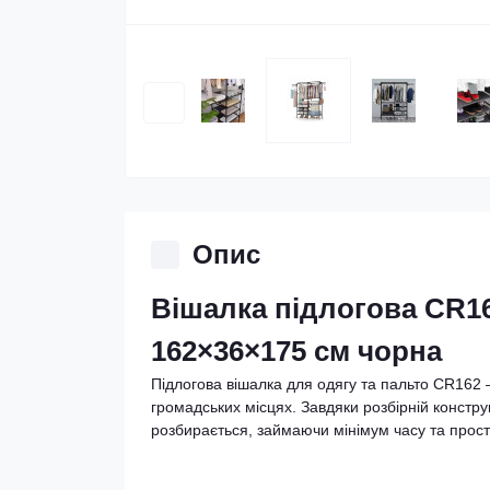
Опис
Вішалка підлогова CR16
162×36×175 см чорна
Підлогова вішалка для одягу та пальто CR162 
громадських місцях. Завдяки розбірній конструкц
розбирається, займаючи мінімум часу та прост