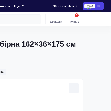
йності
Ще
+380956234978
ua
ru
0
закладки
кошик
збірна 162×36×175 см
162