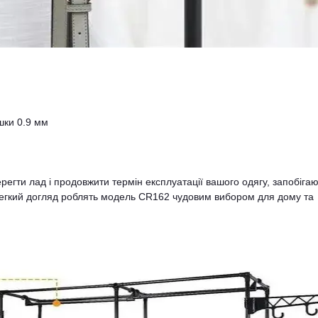
шки 0.9 мм
регти лад і продовжити термін експлуатації вашого одягу, запобіга
легкий догляд роблять модель CR162 чудовим вибором для дому та