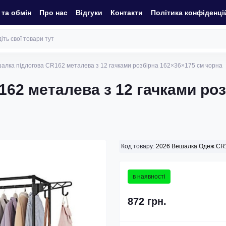
та обмін
Про нас
Відгуки
Контакти
Політика конфіденці
шалка підлогова CR162 металева з 12 гачками розбірна 162×36×175 см чорна
162 металева з 12 гачками ро
Код товару:
2026 Вешалка Одеж CR
в наявності
872 грн.