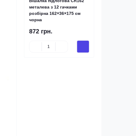
Вішалка підлогова CR162
металева з 12 гачками
розбірна 162×36×175 см
чорна
872 грн.