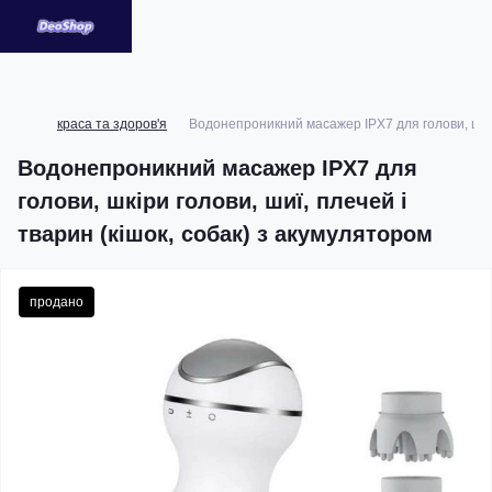
краса та здоров'я
Водонепроникний масажер IPX7 для голови, шкіри
Водонепроникний масажер IPX7 для
голови, шкіри голови, шиї, плечей і
тварин (кішок, собак) з акумулятором
продано