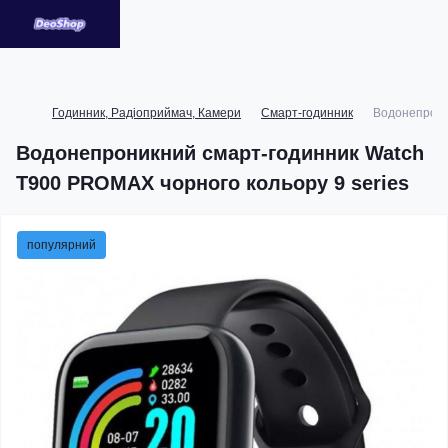
Годинник, Радіоприймач, Камери
Смарт-годинник
Водонепрони
Водонепроникний смарт-годинник Watch
T900 PROMAX чорного кольору 9 series
популярний