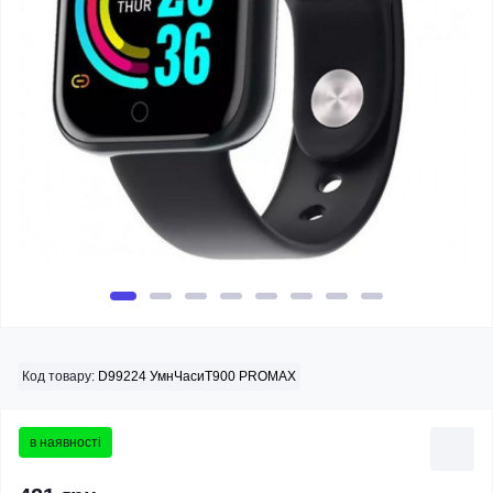
Код товару:
D99224 УмнЧасиT900 PROMAX
в наявності