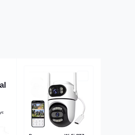
al
ує