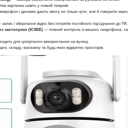
тка картинка навіть у повній темряві.
ікрофон і динамік дають змогу не тільки чути, але й говорити чере
запис і зберігання відео без потреби постійного під'єднання до ПК.
ез застосунок (ICSEE)
— повний контроль із вашого смартфона, ха
одить для цілорічного використання на вулиці.
ачі, складу, магазину та будь-яких відкритих просторів.