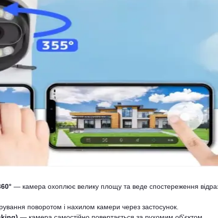
360°
— камера охоплює велику площу та веде спостереження відраз
ування поворотом і нахилом камери через застосунок.
king)
— камера самостійно повертається за рухомим об'єктом.