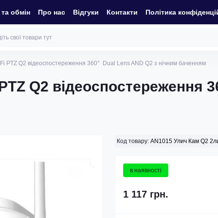
та обмін
Про нас
Відгуки
Контакти
Політика конфіденці
Fi PTZ Q2 відеоспостереження 360° Dual Lens AND Q2 з нічним баченням
 PTZ Q2 відеоспостереження 3
Код товару:
AN1015 Улич Кам Q2 2л
в наявності
1 117 грн.