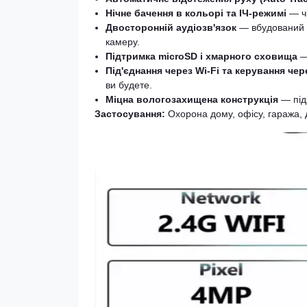
Нічне бачення в кольорі та ІЧ-режимі
— чі
Двосторонній аудіозв'язок
— вбудований м
камеру.
Підтримка microSD і хмарного сховища
— 
Під'єднання через Wi-Fi та керування чер
ви будете.
Міцна вологозахищена конструкція
— підх
Застосування:
Охорона дому, офісу, гаража, д