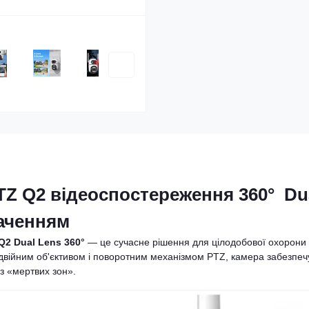
TZ Q2 відеоспостереження 360° Du
баченням
Q2 Dual Lens 360°
— це сучасне рішення для цілодобової охорони
одвійним об'єктивом і поворотним механізмом PTZ, камера забезпеч
з «мертвих зон».