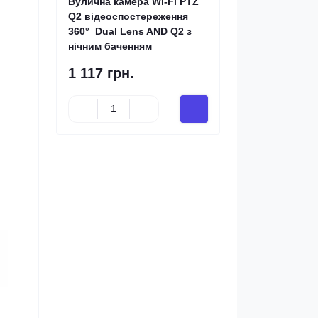
Вулична камера Wi-Fi PTZ
Q2 відеоспостереження
360° Dual Lens AND Q2 з
нічним баченням
1 117 грн.