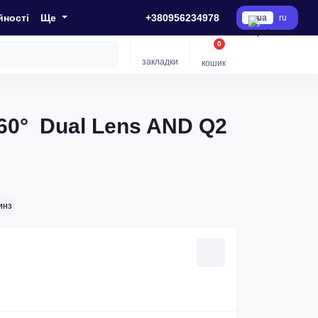
йності
Ще
+380956234978
ua
ru
0
закладки
кошик
60° Dual Lens AND Q2
инз