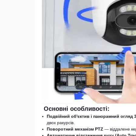
Основні особливості:
Подвійний об'єктив і панорамний огляд 
двох ракурсів.
Поворотний механізм PTZ
— віддалене кер
Автоматичне відстеження руху (Auto Trac