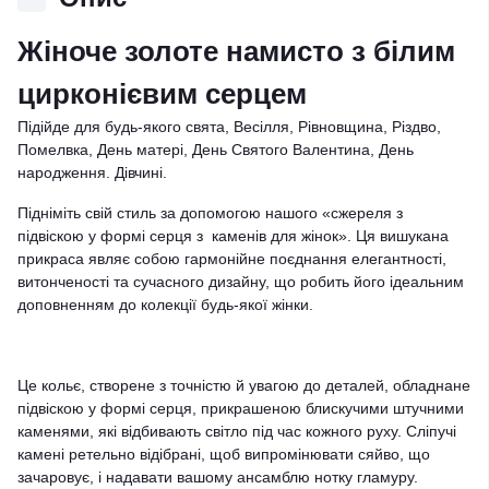
Жіноче золоте намисто з білим
цирконієвим серцем
Підійде для будь-якого свята, Весілля, Рівновщина, Різдво,
Помелвка, День матері, День Святого Валентина, День
народження. Дівчині.
Підніміть свій стиль за допомогою нашого «сжереля з
підвіскою у формі серця з каменів для жінок». Ця вишукана
прикраса являє собою гармонійне поєднання елегантності,
витонченості та сучасного дизайну, що робить його ідеальним
доповненням до колекції будь-якої жінки.
Це кольє, створене з точністю й увагою до деталей, обладнане
підвіскою у формі серця, прикрашеною блискучими штучними
каменями, які відбивають світло під час кожного руху. Сліпучі
камені ретельно відібрані, щоб випромінювати сяйво, що
зачаровує, і надавати вашому ансамблю нотку гламуру.