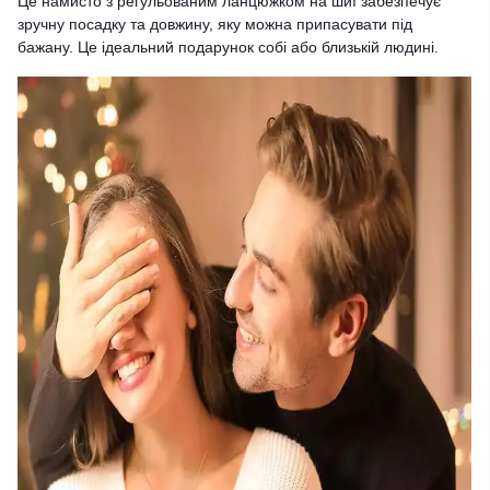
Це намисто з регульованим ланцюжком на шиї забезпечує
зручну посадку та довжину, яку можна припасувати під
бажану. Це ідеальний подарунок собі або близькій людині.