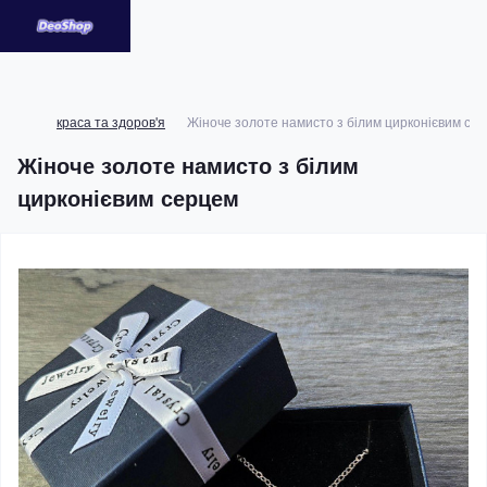
краса та здоров'я
Жіноче золоте намисто з білим цирконієвим се
Жіноче золоте намисто з білим
цирконієвим серцем