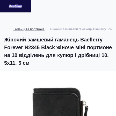
Гаманці та портмоне
Жіночий замшевий гаманець Baellerry Forever
Жіночий замшевий гаманець Baellerry
Forever N2345 Black жіноче міні портмоне
на 10 відділень для купюр і дрібниці 10.
5х11. 5 см